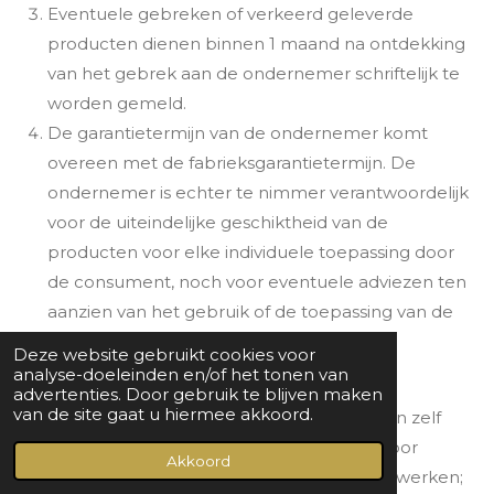
Eventuele gebreken of verkeerd geleverde
producten dienen binnen 1 maand na ontdekking
van het gebrek aan de ondernemer schriftelijk te
worden gemeld.
De garantietermijn van de ondernemer komt
overeen met de fabrieksgarantietermijn. De
ondernemer is echter te nimmer verantwoordelijk
voor de uiteindelijke geschiktheid van de
producten voor elke individuele toepassing door
de consument, noch voor eventuele adviezen ten
aanzien van het gebruik of de toepassing van de
producten.
Deze website gebruikt cookies voor
De garantie geldt niet indien:
analyse-doeleinden en/of het tonen van
advertenties. Door gebruik te blijven maken
van de site gaat u hiermee akkoord.
de consument de geleverde producten zelf
heeft gerepareerd en/of bewerkt of door
Akkoord
derden heeft laten repareren en/of bewerken;