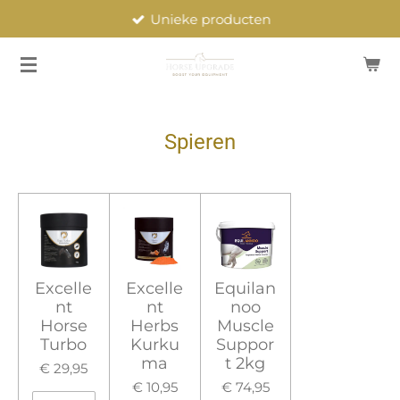
Unieke producten
Ga
direct
naar
de
hoofdinhoud
Spieren
Excelle
Excelle
Equilan
nt
nt
noo
Horse
Herbs
Muscle
Turbo
Kurku
Suppor
ma
t 2kg
€ 29,95
€ 10,95
€ 74,95