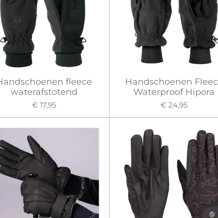
Handschoenen fleece
Handschoenen Fleec
waterafstotend
Waterproof Hipora
€ 17,95
€ 24,95