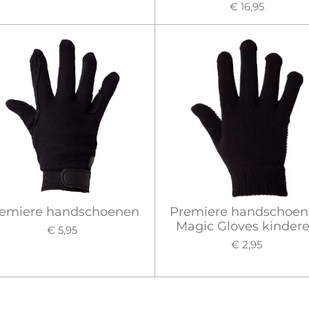
€ 16,95
emiere handschoenen
Premiere handschoe
Magic Gloves kinder
€ 5,95
€ 2,95