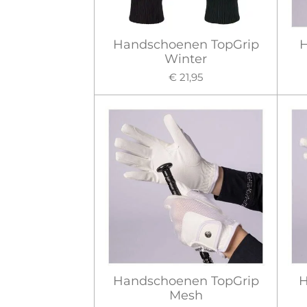
Handschoenen TopGrip
H
Winter
€ 21,95
Handschoenen TopGrip
H
Mesh