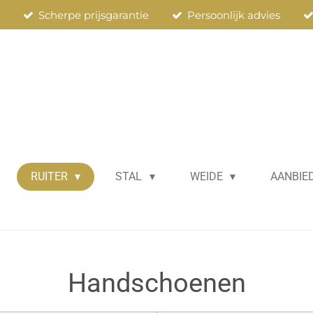
n
Scherpe prijsgarantie
Persoonlijk advies
RUITER
STAL
WEIDE
AANBIE
Handschoenen