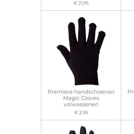
€ 21,95
Premiere handschoenen
Pr
Magic Gloves
volwassenen
€ 2,95