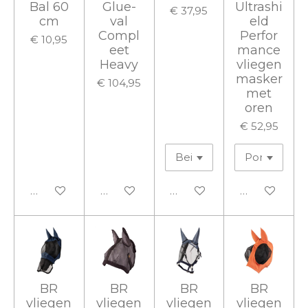
Bal 60
Glue-
Ultrashi
€ 37,95
cm
val
eld
Compl
Perfor
€ 10,95
eet
mance
Heavy
vliegen
masker
€ 104,95
met
oren
€ 52,95
In winkelwagen
In winkelwagen
In winkelwagen
In winkelwa
BR
BR
BR
BR
vliegen
vliegen
vliegen
vliegen