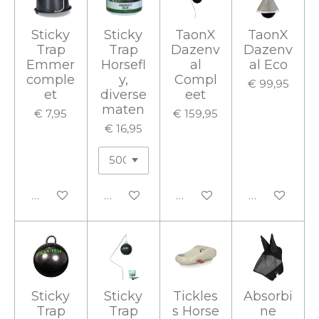
Sticky
Sticky
TaonX
TaonX
Trap
Trap
Dazenv
Dazenv
Emmer
Horsefl
al
al Eco
comple
y,
Compl
€ 99,95
et
diverse
eet
maten
€ 7,95
€ 159,95
€ 16,95
In winkelwagen
In winkelwagen
In winkelwagen
In winkelwa
Sticky
Sticky
Tickles
Absorbi
Trap
Trap
s Horse
ne