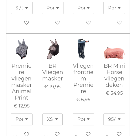
In winkelwagen
In winkelwagen
In winkelwagen
In winkelwa
Premie
BR
Vliegen
BR Mini
re
Vliegen
frontrie
Horse
vliegen
masker
m
vliegen
masker
Premie
deken
€ 19,95
Animal
re
€ 34,95
Print
€ 6,95
€ 12,95
In winkelwagen
In winkelwagen
In winkelwagen
In winkelwa