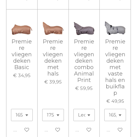
Premie
Premie
Premie
Premie
re
re
re
re
vliegen
vliegen
vliegen
vliegen
deken
deken
deken
deken
Basic
met
combo
met
hals
Animal
vaste
€ 34,95
Print
hals en
€ 39,95
buikfla
€ 59,95
p
€ 49,95
In winkelwagen
In winkelwagen
In winkelwagen
In winkelwa