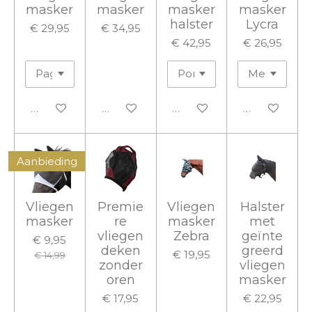
masker
masker
masker
masker
halster
Lycra
€ 29,95
€ 34,95
€ 42,95
€ 26,95
In winkelwagen
In winkelwagen
In winkelwagen
In winkelwa
Aanbieding
Vliegen
Premie
Vliegen
Halster
masker
re
masker
met
vliegen
Zebra
geïnte
€ 9,95
deken
greerd
€ 19,95
€ 14,99
zonder
vliegen
oren
masker
€ 17,95
€ 22,95