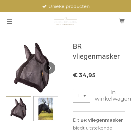
Unieke producten
Ga
direct
naar
de
hoofdinhoud
BR
vliegenmasker
€ 34,95
In
winkelwage
Dit
BR vliegenmasker
biedt uitstekende