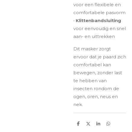
voor een flexibele en
comfortabele pasvorm
•
Klittenbandsluiting
voor eenvoudig en snel
aan- en uittrekken
Dit masker zorgt
ervoor dat je paard zich
comfortabel kan
bewegen, zonder last
te hebben van
insecten rondom de
ogen, oren, neus en
nek.
D
D
S
D
e
e
h
e