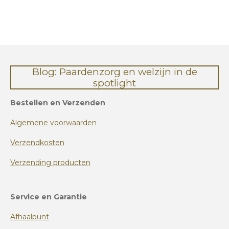
l
e
a
l
e
l
r
e
n
e
n
Blog: Paardenzorg en welzijn in de
spotlight
Bestellen en Verzenden
Algemene voorwaarden
Verzendkosten
Verzending producten
Service en Garantie
Afhaalpunt