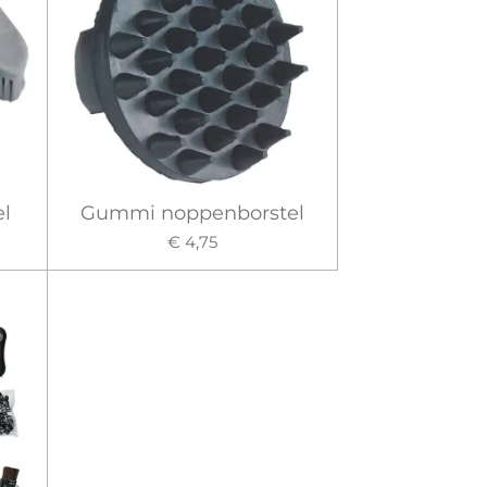
el
Gummi noppenborstel
€ 4,75