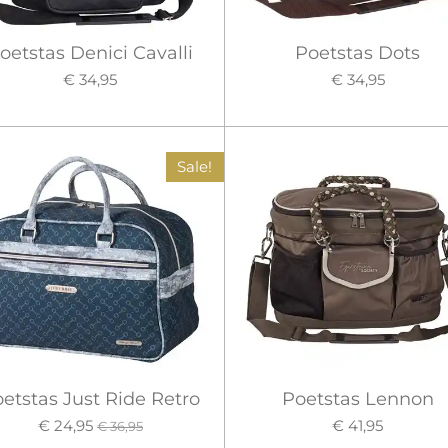
oetstas Denici Cavalli
Poetstas Dots
€ 34,95
€ 34,95
Sale!
etstas Just Ride Retro
Poetstas Lennon
€ 24,95
€ 41,95
€ 36,95