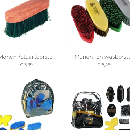
Manen-/Staartborstel
Manen- en wasborst
€ 3,99
€ 5,49