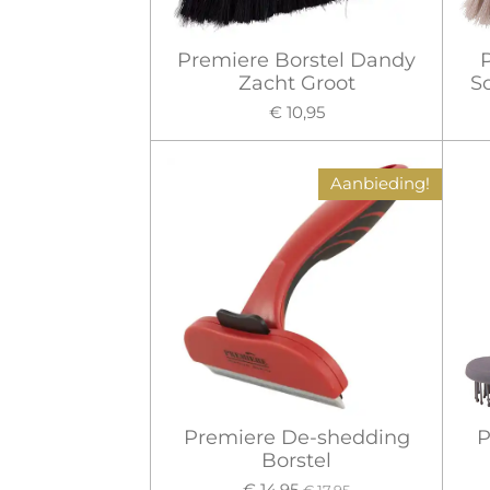
Premiere Borstel Dandy
Zacht Groot
S
€ 10,95
Aanbieding!
Premiere De-shedding
P
Borstel
€ 14,95