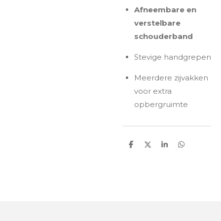
Afneembare en
verstelbare
schouderband
Stevige handgrepen
Meerdere zijvakken
voor extra
opbergruimte
D
D
S
D
e
e
h
e
l
e
a
l
e
l
r
e
n
e
n