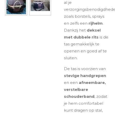
al je
verzorgingsbenodigdhede
zoals borstels, sprays
en zelfs een
rijhelm
.
Dankzij het
deksel
met dubbele rits
is de
tas gemakkelijk te
openen en goed af te
sluiten.
De tas is voorzien van
stevige handgrepen
en een
afneembare,
verstelbare
schouderband
, zodat
je hem comfortabel
kunt dragen op stal,