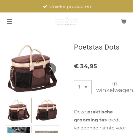
Unieke producten
Ga
direct
naar
de
hoofdinhoud
Poetstas Dots
€ 34,95
In
winkelwage
Deze
praktische
grooming tas
biedt
voldoende ruimte voor