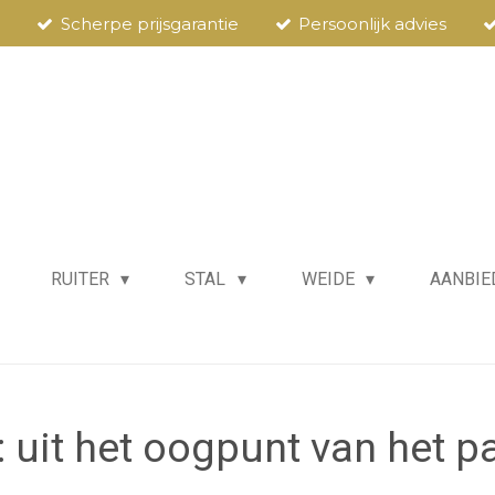
Scherpe prijsgarantie
Persoonlijk advies
RUITER
STAL
WEIDE
AANBIE
: uit het oogpunt van het p