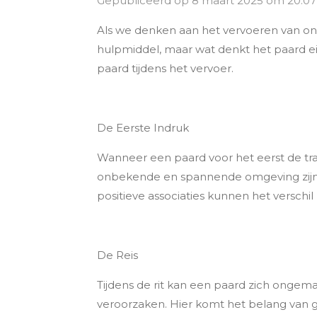
Gepubliceerd op 8 maart 2025 om 20:07
Als we denken aan het vervoeren van onze
hulpmiddel, maar wat denkt het paard eig
paard tijdens het vervoer.
De Eerste Indruk
Wanneer een paard voor het eerst de trai
onbekende en spannende omgeving zijn. He
positieve associaties kunnen het verschi
De Reis
Tijdens de rit kan een paard zich ongem
veroorzaken. Hier komt het belang van 