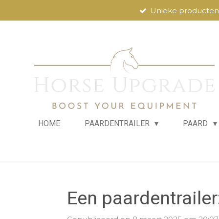
Unieke producten
Ga
direct
naar
de
hoofdinhoud
HOME
PAARDENTRAILER
PAARD
Een paardentrailer