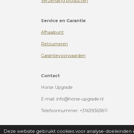
Verzending producten
Service en Garantie
Afhaalpunt
Retourneren
Garantievoorwaarden
Contact
Horse Upgrade
E-mail: info@horse-upgrade.nl
Telefoonnummer: +31639363811
Deze website gebruikt cookies voor analyse-doeleinden e