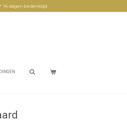
14 dagen bedenktijd
DINGEN
aard