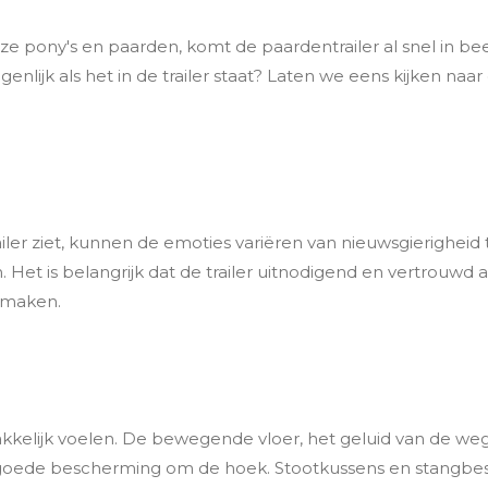
 pony's en paarden, komt de paardentrailer al snel in beel
enlijk als het in de trailer staat? Laten we eens kijken naa
ler ziet, kunnen de emoties variëren van nieuwsgierigheid 
t is belangrijk dat de trailer uitnodigend en vertrouwd aa
l maken.
akkelijk voelen. De bewegende vloer, het geluid van de w
goede bescherming om de hoek. Stootkussens en stangbes