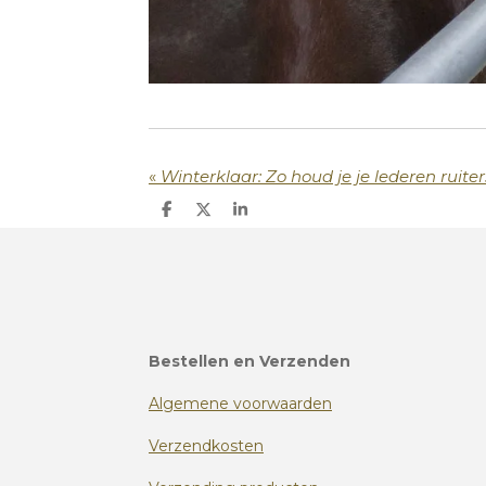
«
Winterklaar: Zo houd je je lederen ruite
D
D
S
e
e
h
l
e
a
e
l
r
n
e
Bestellen en Verzenden
Algemene voorwaarden
Verzendkosten