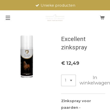
Unieke producten
Ga
direct
naar
de
hoofdinhoud
Excellent
zinkspray
€ 12,49
In
winkelwage
Zinkspray voor
paarden -