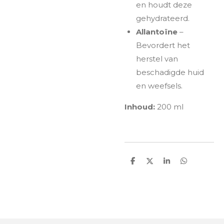
en houdt deze
gehydrateerd.
Allantoïne
–
Bevordert het
herstel van
beschadigde huid
en weefsels.
Inhoud:
200 ml
D
D
S
D
e
e
h
e
l
e
a
l
e
l
r
e
n
e
n