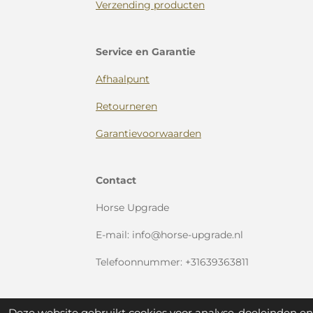
Verzending producten
Service en Garantie
Afhaalpunt
Retourneren
Garantievoorwaarden
Contact
Horse Upgrade
E-mail: info@horse-upgrade.nl
Telefoonnummer: +31639363811
Deze website gebruikt cookies voor analyse-doeleinden en/