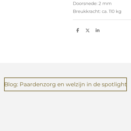
Doorsnede: 2 mm
Breukkracht: ca. 110 kg
D
D
S
e
e
h
l
e
a
e
l
r
n
e
Blog: Paardenzorg en welzijn in de spotlight