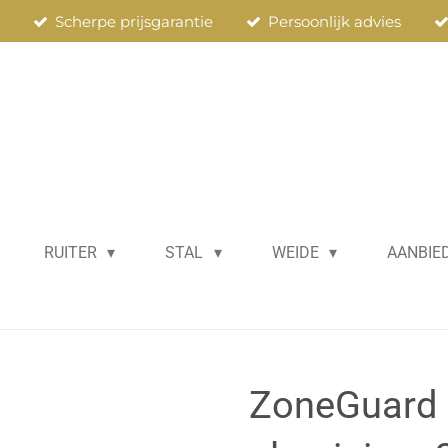
n
Scherpe prijsgarantie
Persoonlijk advies
RUITER
STAL
WEIDE
AANBIE
ZoneGuard 