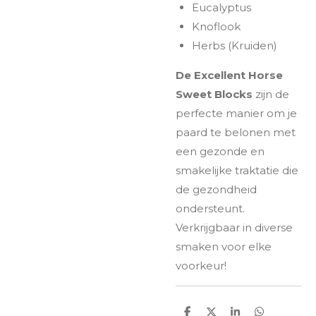
Eucalyptus
Knoflook
Herbs (Kruiden)
De Excellent Horse
Sweet Blocks
zijn de
perfecte manier om je
paard te belonen met
een gezonde en
smakelijke traktatie die
de gezondheid
ondersteunt.
Verkrijgbaar in diverse
smaken voor elke
voorkeur!
D
D
S
D