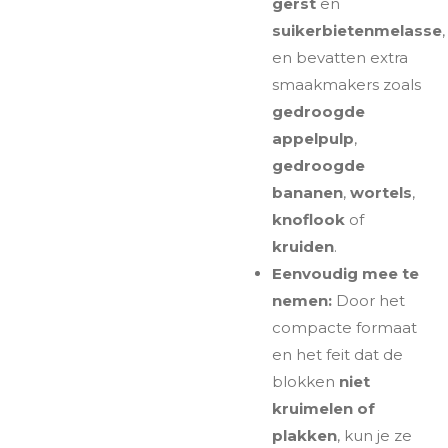
gerst
en
suikerbietenmelasse
,
en bevatten extra
smaakmakers zoals
gedroogde
appelpulp
,
gedroogde
bananen
,
wortels
,
knoflook
of
kruiden
.
Eenvoudig mee te
nemen:
Door het
compacte formaat
en het feit dat de
blokken
niet
kruimelen of
plakken
, kun je ze