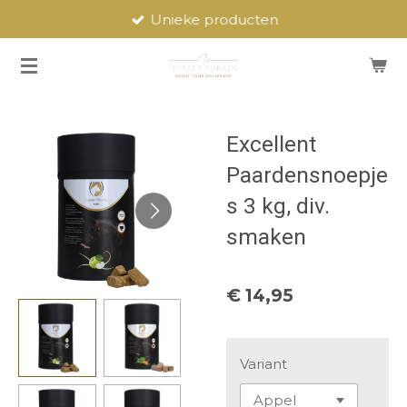
Unieke producten
Ga
direct
naar
de
hoofdinhoud
Excellent
Paardensnoepje
s 3 kg, div.
smaken
€ 14,95
Variant