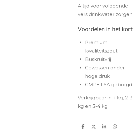
Altijd voor voldoende
vers drinkwater zorgen.
Voordelen in het kort:
Premium
kwaliteitszout
Buskruitvrij
Gewassen onder
hoge druk
GMP+ FSA geborgd
Verkrijgbaar in: 1 kg, 2-3
kg en 3-4 kg
D
D
S
D
e
e
h
e
l
e
a
l