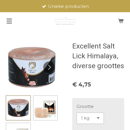
Unieke producten
Ga
direct
naar
de
hoofdinhoud
Excellent Salt
Lick Himalaya,
diverse groottes
€ 4,75
Grootte