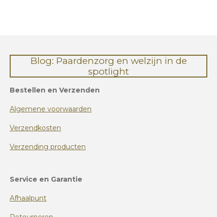
e
l
r
e
n
e
n
Blog: Paardenzorg en welzijn in de
spotlight
Bestellen en Verzenden
Algemene voorwaarden
Verzendkosten
Verzending producten
Service en Garantie
Afhaalpunt