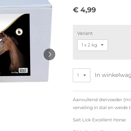
€ 4,99
Variant
In winkelwa
Aanvullend diervoeder (mi
verveling in stal en weide 
Salt Lick Excellent Horse