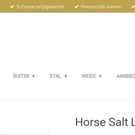
n
Scherpe prijsgarantie
Persoonlijk advies
RUITER
STAL
WEIDE
AANBIE
Horse Salt 