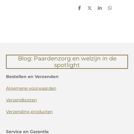
D
D
S
D
e
e
h
e
l
e
a
l
e
l
r
e
n
e
n
Blog: Paardenzorg en welzijn in de
spotlight
Bestellen en Verzenden
Algemene voorwaarden
Verzendkosten
Verzending producten
Service en Garantie