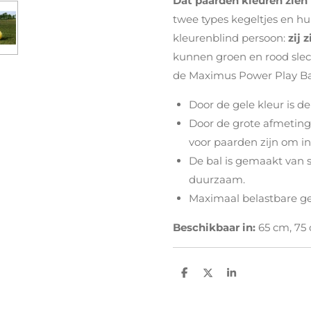
Dat paarden kleuren zien 
twee types kegeltjes en hu
kleurenblind persoon:
zij 
kunnen groen en rood slec
de Maximus Power Play Bal
Door de gele kleur is d
Door de grote afmeting 
voor paarden zijn om in
De bal is gemaakt van s
duurzaam.
Maximaal belastbare ge
Beschikbaar in:
65 cm, 75
D
D
S
e
e
h
l
e
a
e
l
r