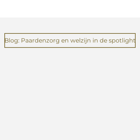
n
e
Blog: Paardenzorg en welzijn in de spotlight