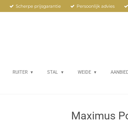
n
Scherpe prijsgarantie
Persoonlijk advies
RUITER
STAL
WEIDE
AANBIE
Maximus Po