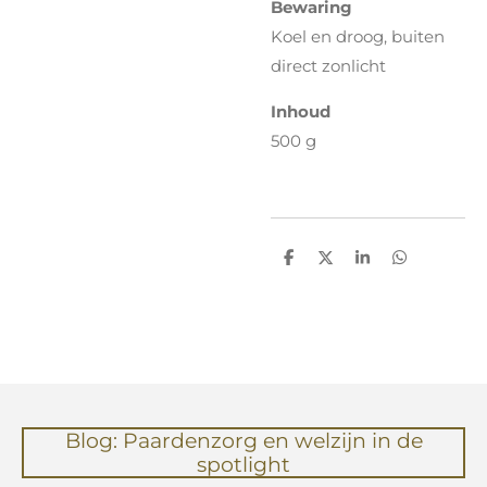
Bewaring
Koel en droog, buiten
direct zonlicht
Inhoud
500 g
D
D
S
D
e
e
h
e
l
e
a
l
e
l
r
e
n
e
n
Blog: Paardenzorg en welzijn in de
spotlight