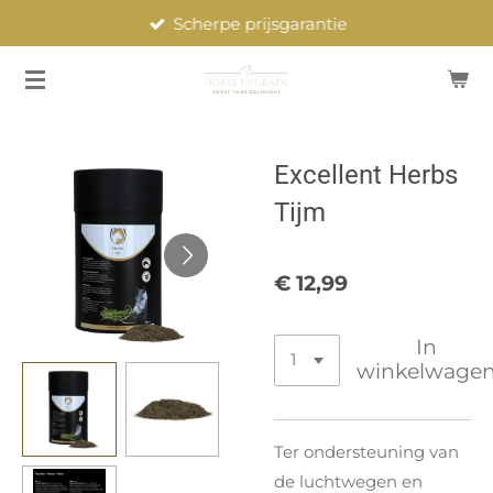
Scherpe prijsgarantie
Ga
direct
naar
de
hoofdinhoud
Excellent Herbs
Tijm
€ 12,99
In
winkelwage
Ter ondersteuning van
de luchtwegen en