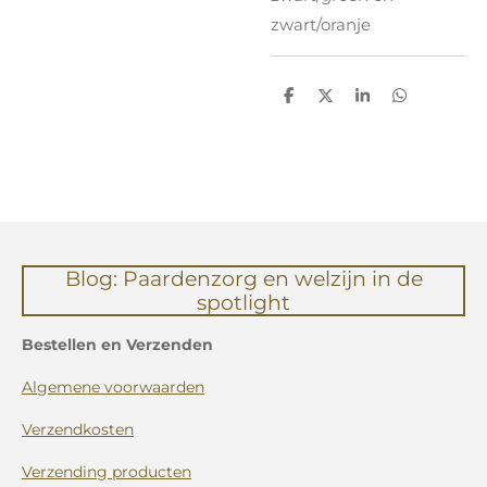
zwart/oranje
D
D
S
D
e
e
h
e
l
e
a
l
e
l
r
e
n
e
n
Blog: Paardenzorg en welzijn in de
spotlight
Bestellen en Verzenden
Algemene voorwaarden
Verzendkosten
Verzending producten