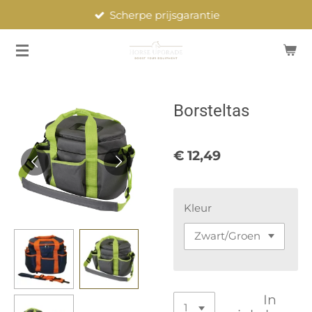
Scherpe prijsgarantie
Ga
direct
naar
de
hoofdinhoud
Borsteltas
€ 12,49
Kleur
In