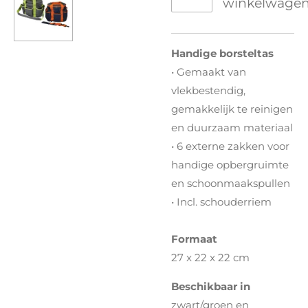
winkelwage
Handige borsteltas
• Gemaakt van
vlekbestendig,
gemakkelijk te reinigen
en duurzaam materiaal
• 6 externe zakken voor
handige opbergruimte
en schoonmaakspullen
• Incl. schouderriem
Formaat
27 x 22 x 22 cm
Beschikbaar in
zwart/groen en