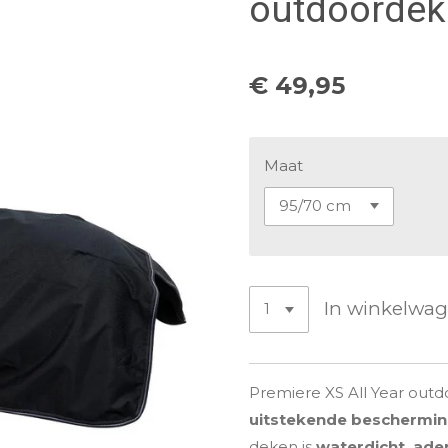
outdoordek
€ 49,95
Maat
In winkelwa
Premiere XS All Year out
uitstekende beschermi
deken is
waterdicht, ad