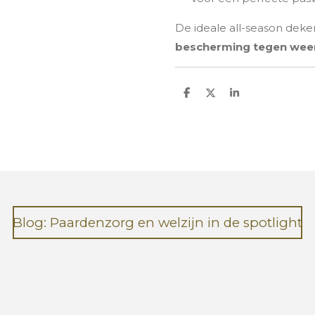
De ideale all-season deke
bescherming tegen weer
D
D
S
e
e
h
l
e
a
e
l
r
n
e
Blog: Paardenzorg en welzijn in de spotlight