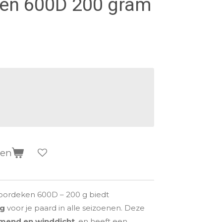
en 600D 200 gram
gen
doordeken 600D – 200 g biedt
ng
voor je paard in alle seizoenen. Deze
emend en winddicht
, en heeft een