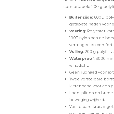
comfortabele 200 g polyfill
Buitenzijde
: 600D pol
getapete naden voor e
Voering
: Polyester ka
190T nylon aan de bor
vermogen en comfort.
Vulling
: 200 g polyfill v
Waterproof
: 3000 mm
winddicht.
Geen rugnaad voor ext
Twee verstelbare borsts
klittenband voor een ge
Loopsplitten en brede 
bewegingsvrijheid.
Verstelbare kruissinge
voor een perfecte pas