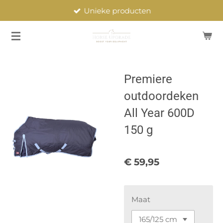
Unieke producten
Ga
direct
naar
de
hoofdinhoud
Premiere
outdoordeken
All Year 600D
150 g
€ 59,95
Maat