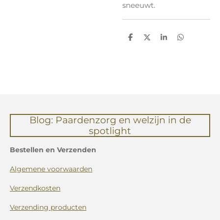
sneeuwt.
D
D
S
D
e
e
h
e
l
e
a
l
e
l
r
e
n
e
n
Blog: Paardenzorg en welzijn in de
spotlight
Bestellen en Verzenden
Algemene voorwaarden
Verzendkosten
Verzending producten