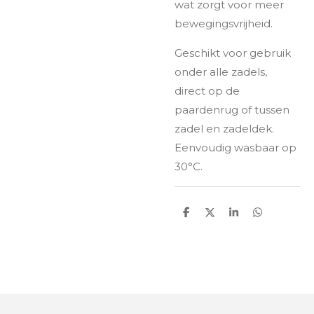
wat zorgt voor meer
bewegingsvrijheid.
Geschikt voor gebruik
onder alle zadels,
direct op de
paardenrug of tussen
zadel en zadeldek.
Eenvoudig wasbaar op
30°C.
D
D
S
D
e
e
h
e
l
e
a
l
e
l
r
e
n
e
n