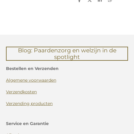
D
D
S
D
e
e
h
e
l
e
a
l
e
l
r
e
n
e
n
Blog: Paardenzorg en welzijn in de
spotlight
Bestellen en Verzenden
Algemene voorwaarden
Verzendkosten
Verzending producten
Service en Garantie