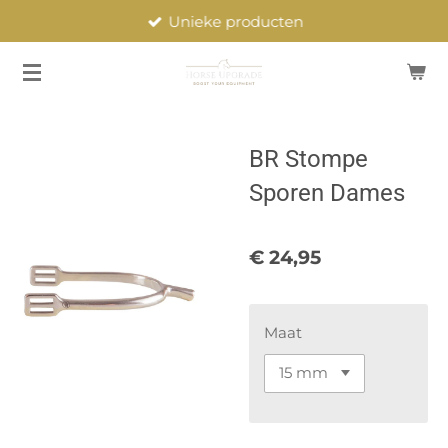
Unieke producten
Ga
direct
naar
de
hoofdinhoud
BR Stompe
Sporen Dames
€ 24,95
Maat