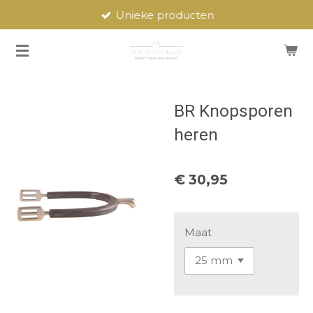
Unieke producten
Ga
direct
naar
de
hoofdinhoud
BR Knopsporen
heren
€ 30,95
Maat