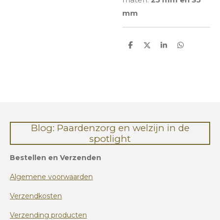
mm
D
D
S
D
e
e
h
e
l
e
a
l
e
l
r
e
n
e
n
Blog: Paardenzorg en welzijn in de
spotlight
Bestellen en Verzenden
Algemene voorwaarden
Verzendkosten
Verzending producten