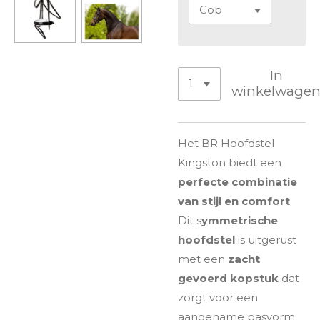
In
winkelwage
Het BR Hoofdstel
Kingston biedt een
perfecte combinatie
van stijl en comfort
.
Dit s
ymmetrische
hoofdstel
is uitgerust
met een
zacht
gevoerd kopstuk
dat
zorgt voor een
aangename pasvorm