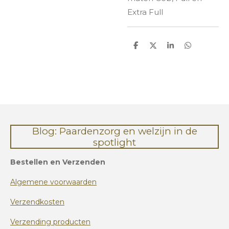
Extra Full
D
D
S
D
e
e
h
e
l
e
a
l
e
l
r
e
n
e
n
Blog: Paardenzorg en welzijn in de
spotlight
Bestellen en Verzenden
Algemene voorwaarden
Verzendkosten
Verzending producten