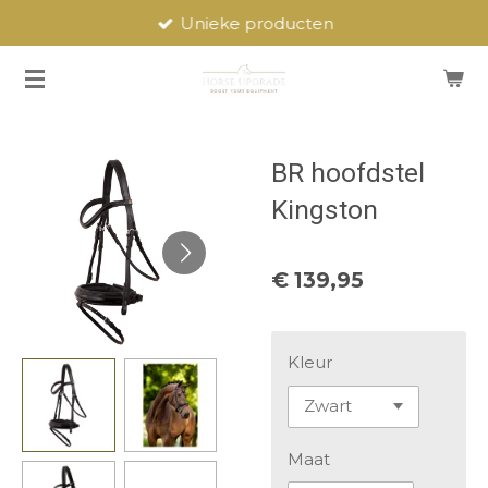
Unieke producten
Ga
direct
naar
de
hoofdinhoud
BR hoofdstel
Kingston
€ 139,95
Kleur
Maat