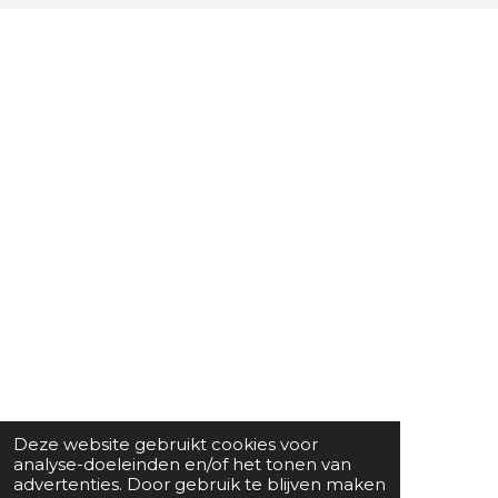
Deze website gebruikt cookies voor
analyse-doeleinden en/of het tonen van
advertenties. Door gebruik te blijven maken