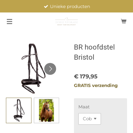
Unieke producten
Ga
direct
naar
de
hoofdinhoud
BR hoofdstel
Bristol
€ 179,95
GRATIS verzending
Maat