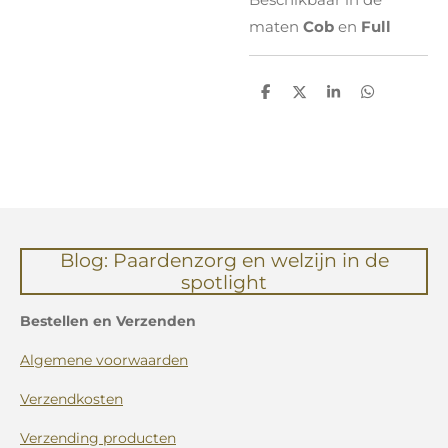
maten
Cob
en
Full
D
D
S
D
e
e
h
e
l
e
a
l
e
l
r
e
n
e
n
Blog: Paardenzorg en welzijn in de
spotlight
Bestellen en Verzenden
Algemene voorwaarden
Verzendkosten
Verzending producten