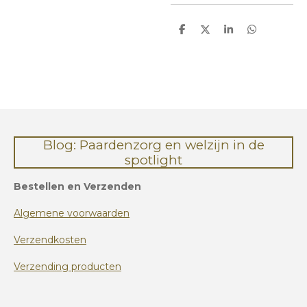
D
D
S
D
e
e
h
e
l
e
a
l
e
l
r
e
n
e
n
Blog: Paardenzorg en welzijn in de
spotlight
Bestellen en Verzenden
Algemene voorwaarden
Verzendkosten
Verzending producten