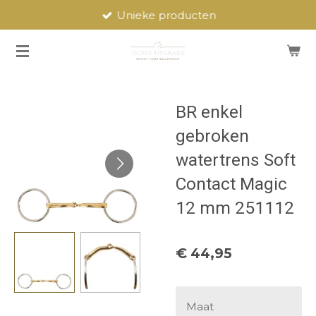
Unieke producten
Ga
direct
naar
de
hoofdinhoud
BR enkel
gebroken
watertrens Soft
Contact Magic
12 mm 251112
€ 44,95
Maat