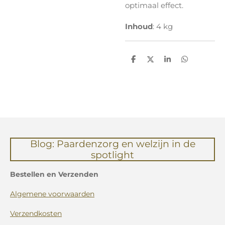
optimaal effect.
Inhoud
: 4 kg
D
D
S
D
e
e
h
e
l
e
a
l
e
l
r
e
n
e
n
Blog: Paardenzorg en welzijn in de
spotlight
Bestellen en Verzenden
Algemene voorwaarden
Verzendkosten