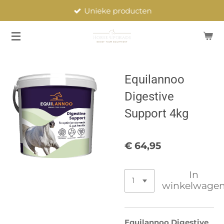
Unieke producten
Ga
direct
naar
de
hoofdinhoud
Equilannoo
Digestive
Support 4kg
€ 64,95
In
winkelwage
Equilannoo Digestive