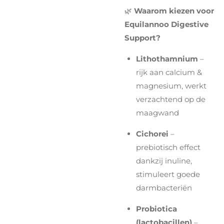
🌿
Waarom kiezen voor
Equilannoo Digestive
Support?
Lithothamnium
–
rijk aan calcium &
magnesium, werkt
verzachtend op de
maagwand
Cichorei
–
prebiotisch effect
dankzij inuline,
stimuleert goede
darmbacteriën
Probiotica
(lactobacillen)
–