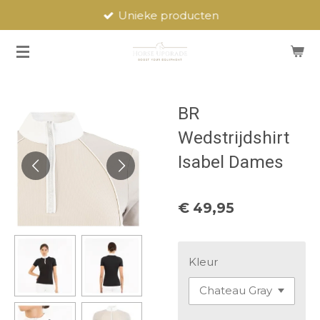
Unieke producten
Ga
direct
naar
de
hoofdinhoud
BR
Wedstrijdshirt
Isabel Dames
€ 49,95
Kleur