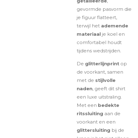
getailleerde
,
gevormde pasvorm die
je figuur flatteert,
terwijl het
ademende
materiaal
je koel en
comfortabel houdt
tijdens wedstrijden.
De
glitterlijnprint
op
de voorkant, samen
met de
stijlvolle
naden
, geeft dit shirt
een luxe uitstraling.
Met een
bedekte
ritssluiting
aan de
voorkant en een
glittersluiting
bij de