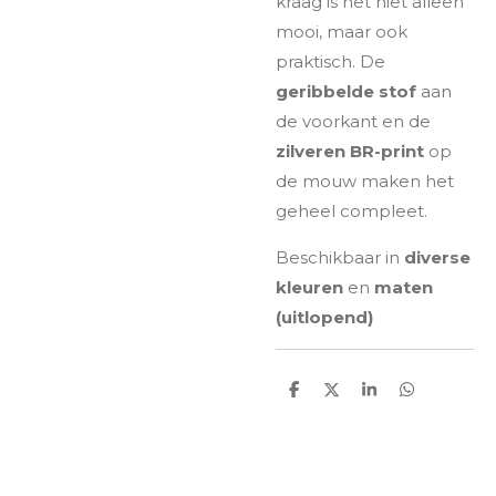
kraag is het niet alleen
mooi, maar ook
praktisch. De
geribbelde stof
aan
de voorkant en de
zilveren BR-print
op
de mouw maken het
geheel compleet.
Beschikbaar in
diverse
kleuren
en
maten
(uitlopend)
D
D
S
D
e
e
h
e
l
e
a
l
e
l
r
e
n
e
n