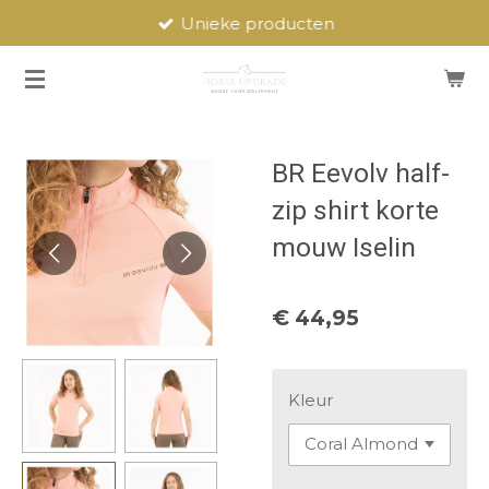
Unieke producten
Ga
direct
naar
de
hoofdinhoud
BR Eevolv half-
zip shirt korte
mouw Iselin
€ 44,95
Kleur