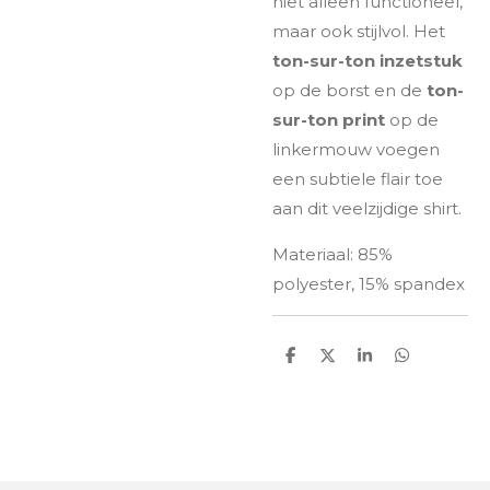
niet alleen functioneel,
maar ook stijlvol. Het
ton-sur-ton inzetstuk
op de borst en de
ton-
sur-ton print
op de
linkermouw voegen
een subtiele flair toe
aan dit veelzijdige shirt.
Materiaal: 85%
polyester, 15% spandex
D
D
S
D
e
e
h
e
l
e
a
l
e
l
r
e
n
e
n