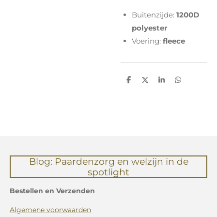
Buitenzijde:
1200D
polyester
Voering:
fleece
D
D
S
D
e
e
h
e
l
e
a
l
e
l
r
e
n
e
n
Blog: Paardenzorg en welzijn in de
spotlight
Bestellen en Verzenden
Algemene voorwaarden