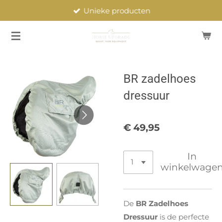
Unieke producten
Ga
direct
naar
de
hoofdinhoud
BR zadelhoes
dressuur
€ 49,95
In
winkelwage
De
BR Zadelhoes
Dressuur
is de perfecte