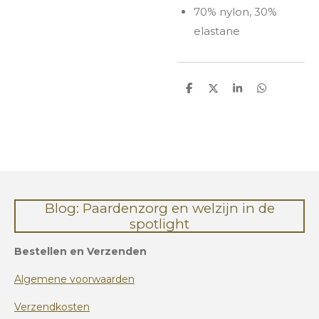
70% nylon, 30%
elastane
D
D
S
D
e
e
h
e
l
e
a
l
e
l
r
e
n
e
n
Blog: Paardenzorg en welzijn in de
spotlight
Bestellen en Verzenden
Algemene voorwaarden
Verzendkosten