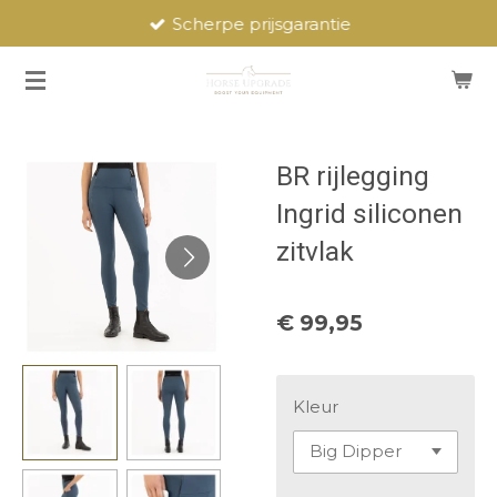
Scherpe prijsgarantie
Ga
direct
naar
de
hoofdinhoud
BR rijlegging
Ingrid siliconen
zitvlak
€ 99,95
Kleur