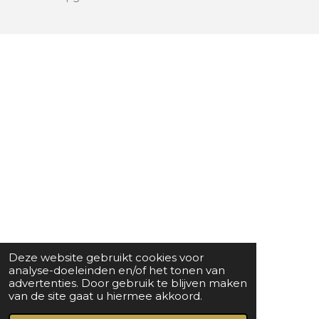
Deze website gebruikt cookies voor
analyse-doeleinden en/of het tonen van
advertenties. Door gebruik te blijven maken
van de site gaat u hiermee akkoord.