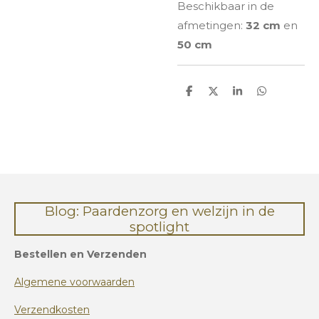
Beschikbaar in de
afmetingen:
32 cm
en
50 cm
D
D
S
D
e
e
h
e
l
e
a
l
e
l
r
e
n
e
n
Blog: Paardenzorg en welzijn in de
spotlight
Bestellen en Verzenden
Algemene voorwaarden
Verzendkosten