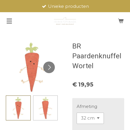
Unieke producten
Ga
direct
naar
de
hoofdinhoud
BR
Paardenknuffel
Wortel
€ 19,95
Afmeting