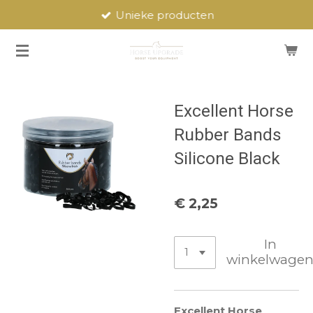
Unieke producten
Ga
direct
naar
de
hoofdinhoud
Excellent Horse
Rubber Bands
Silicone Black
€ 2,25
In
winkelwage
Excellent Horse