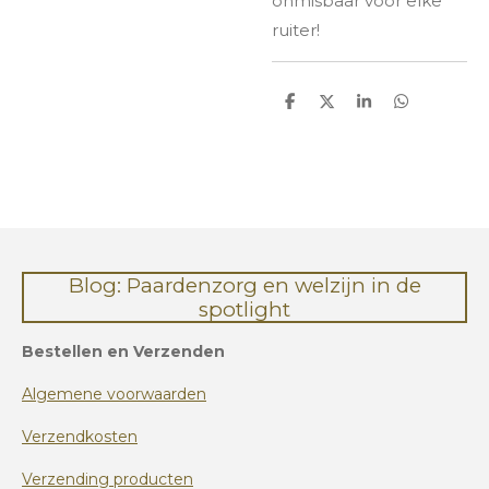
onmisbaar voor elke
ruiter!
D
D
S
D
e
e
h
e
l
e
a
l
e
l
r
e
n
e
n
Blog: Paardenzorg en welzijn in de
spotlight
Bestellen en Verzenden
Algemene voorwaarden
Verzendkosten
Verzending producten