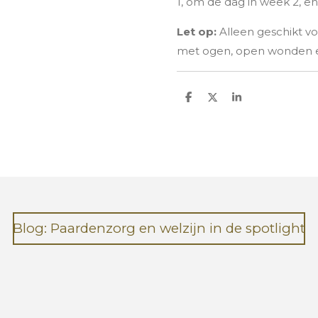
1, om de dag in week 2, e
Let op:
Alleen geschikt vo
met ogen, open wonden en
D
D
S
e
e
h
l
e
a
e
l
r
n
e
Blog: Paardenzorg en welzijn in de spotlight