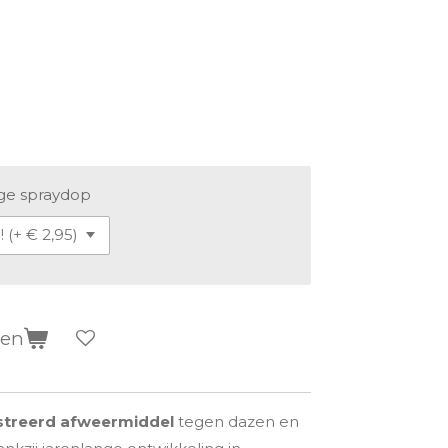
ge spraydop
gen
streerd afweermiddel
tegen dazen en