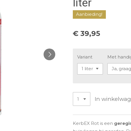
liter
Aanbieding!
€ 39,95
Variant
Met handi
In winkelwa
KerbEX Rot is een
geregi