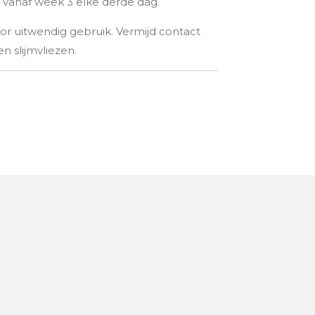
n vanaf week 3 elke derde dag.
or uitwendig gebruik. Vermijd contact
 slijmvliezen.