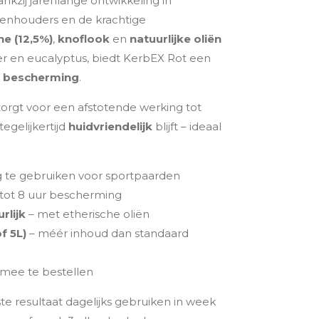
ankzij jarenlange ontwikkeling in
nhouders en de krachtige
ne (12,5%)
,
knoflook
en
natuurlijke oliën
njer en eucalyptus, biedt KerbEX Rot een
e bescherming
.
orgt voor een afstotende werking tot
 tegelijkertijd
huidvriendelijk
blijft – ideaal
ig te gebruiken voor sportpaarden
tot 8 uur bescherming
rlijk
– met etherische oliën
f 5L)
– méér inhoud dan standaard
 mee te bestellen
te resultaat dagelijks gebruiken in week