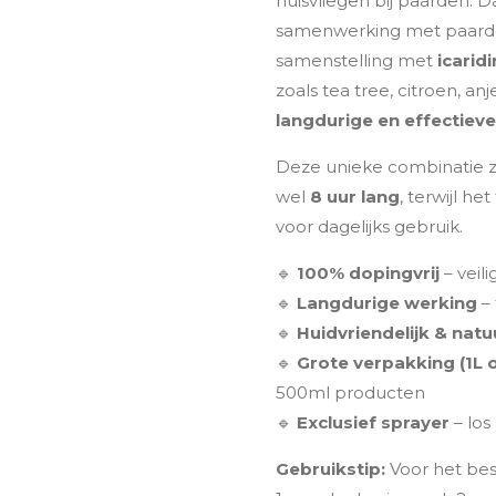
huisvliegen bij paarden. D
samenwerking met paarde
samenstelling met
icaridi
zoals tea tree, citroen, a
langdurige en effectiev
Deze unieke combinatie z
wel
8 uur lang
, terwijl het
voor dagelijks gebruik.
🔹
100% dopingvrij
– veil
🔹
Langdurige werking
– 
🔹
Huidvriendelijk & natuu
🔹
Grote verpakking (1L o
500ml producten
🔹
Exclusief sprayer
– los
Gebruikstip:
Voor het bes