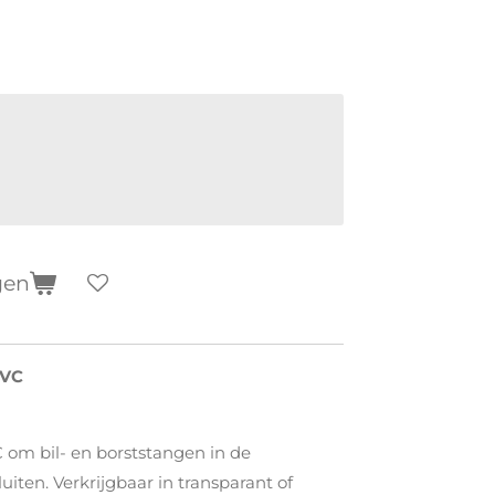
gen
PVC
 om bil- en borststangen in de
sluiten. Verkrijgbaar in transparant of