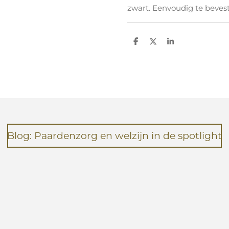
zwart. Eenvoudig te bevest
D
D
S
e
e
h
l
e
a
e
l
r
n
e
Blog: Paardenzorg en welzijn in de spotlight