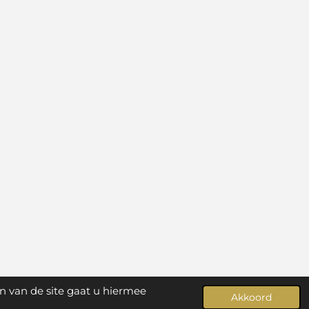
n van de site gaat u hiermee
Akkoord