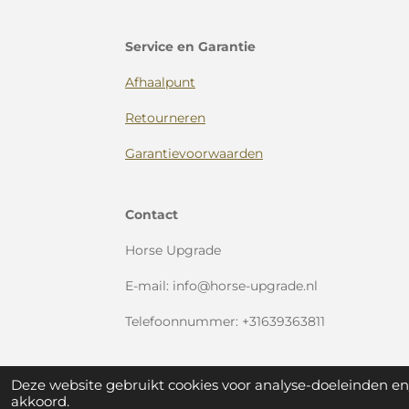
Service en Garantie
Afhaalpunt
Retourneren
Garantievoorwaarden
Contact
Horse Upgrade
E-mail: info@horse-upgrade.nl
Telefoonnummer: +31639363811
Deze website gebruikt cookies voor analyse-doeleinden en/
akkoord.
© Horse Upgrade