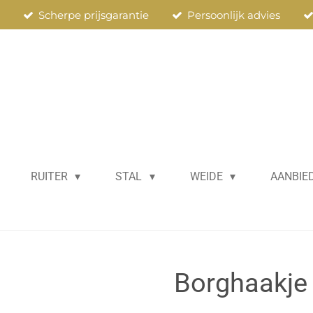
n
Scherpe prijsgarantie
Persoonlijk advies
RUITER
STAL
WEIDE
AANBIE
Borghaakje 