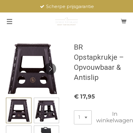
Scherpe prijsgarantie
Ga
direct
naar
de
hoofdinhoud
BR
Opstapkrukje –
Opvouwbaar &
Antislip
€ 17,95
In
winkelwage