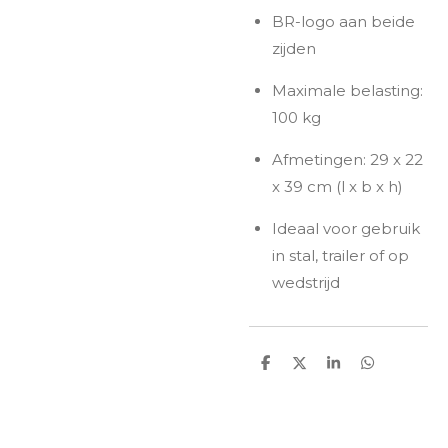
BR-logo aan beide
zijden
Maximale belasting:
100 kg
Afmetingen: 29 x 22
x 39 cm (l x b x h)
Ideaal voor gebruik
in stal, trailer of op
wedstrijd
D
D
S
D
e
e
h
e
l
e
a
l
e
l
r
e
n
e
n