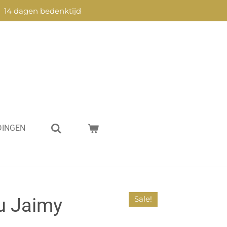
14 dagen bedenktijd
DINGEN
u Jaimy
Sale!