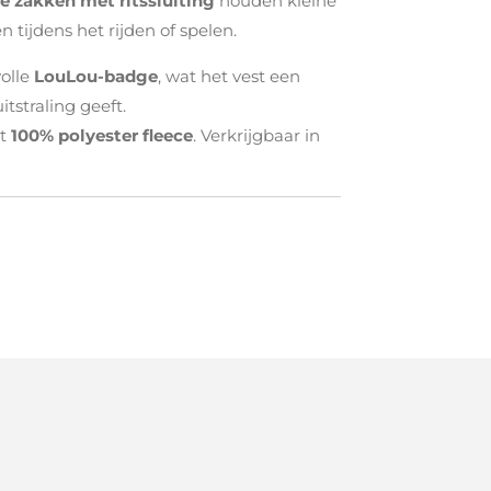
e zakken met ritssluiting
houden kleine
n tijdens het rijden of spelen.
volle
LouLou-badge
, wat het vest een
tstraling geeft.
ht
100% polyester fleece
. Verkrijgbaar in