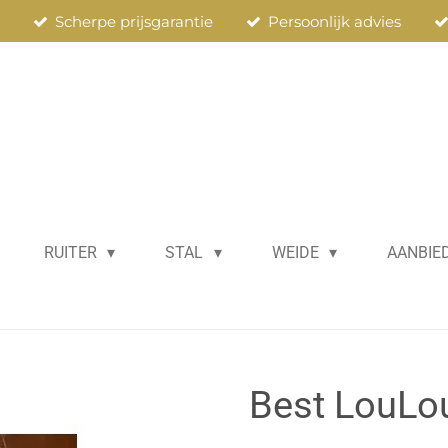
n
Scherpe prijsgarantie
Persoonlijk advies
RUITER
STAL
WEIDE
AANBIE
Best LouLo