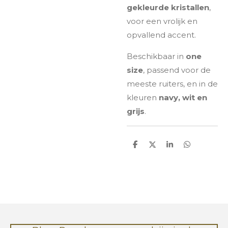
gekleurde kristallen
,
voor een vrolijk en
opvallend accent.
Beschikbaar in
one
size
, passend voor de
meeste ruiters, en in de
kleuren
navy, wit en
grijs
.
D
D
S
D
e
e
h
e
l
e
a
l
e
l
r
e
n
e
n