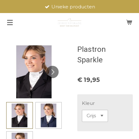
Unieke producten
Ga
direct
naar
de
hoofdinhoud
Plastron
Sparkle
€ 19,95
Kleur