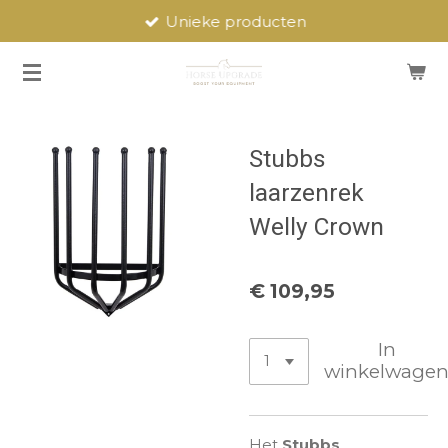
Unieke producten
Ga
direct
naar
de
hoofdinhoud
Stubbs
laarzenrek
Welly Crown
€ 109,95
In
winkelwage
Het
Stubbs