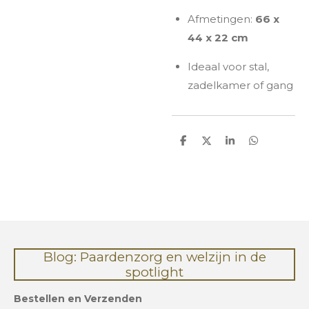
Afmetingen:
66 x
44 x 22 cm
Ideaal voor stal,
zadelkamer of gang
D
D
S
D
e
e
h
e
l
e
a
l
e
l
r
e
n
e
n
Blog: Paardenzorg en welzijn in de
spotlight
Bestellen en Verzenden