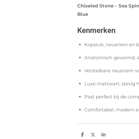
Chiseled Stone – Sea Spi
Blue
Kenmerken
Kopstuk, neusriem en 
Anatomisch gevormd, s
Verstelbare neusriem v
Luxe matzwart, stevig 
Past perfect bij de com
Comfortabel, modern en
D
D
S