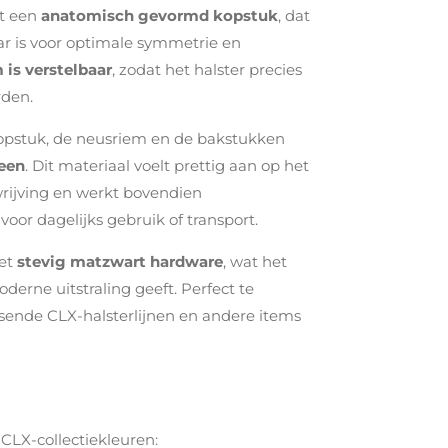
et een
anatomisch gevormd kopstuk
, dat
ar is voor optimale symmetrie en
 is verstelbaar
, zodat het halster precies
rden.
 kopstuk, de neusriem en de bakstukken
een
. Dit materiaal voelt prettig aan op het
rijving en werkt bovendien
l voor dagelijks gebruik of transport.
met
stevig matzwart hardware
, wat het
derne uitstraling geeft. Perfect te
ende CLX-halsterlijnen en andere items
e CLX-collectiekleuren: