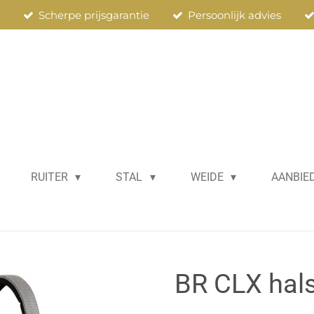
n
Scherpe prijsgarantie
Persoonlijk advies
RUITER
STAL
WEIDE
AANBIE
BR CLX hals