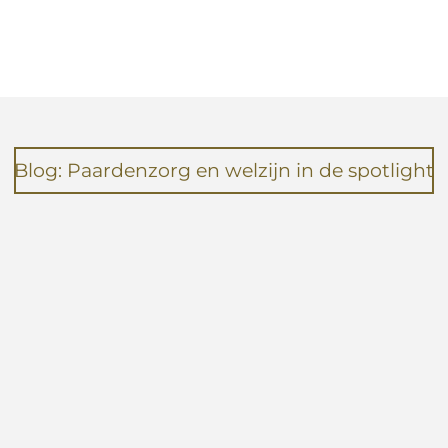
e
e
h
l
e
a
e
l
r
n
e
Blog: Paardenzorg en welzijn in de spotlight