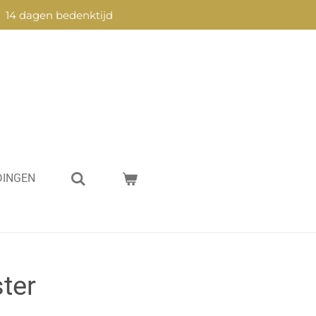
14 dagen bedenktijd
DINGEN
ter