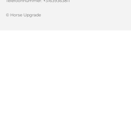
Telefoonnummer: +31639363811
© Horse Upgrade