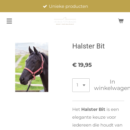
Unieke producten
Ga
direct
naar
de
hoofdinhoud
Halster Bit
€ 19,95
In
winkelwage
Het
Halster Bit
is een
elegante keuze voor
iedereen die houdt van