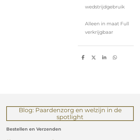
wedstrijdgebruik
Alleen in maat Full
verkrijgbaar
D
D
S
D
e
e
h
e
l
e
a
l
e
l
r
e
n
e
n
Blog: Paardenzorg en welzijn in de
spotlight
Bestellen en Verzenden