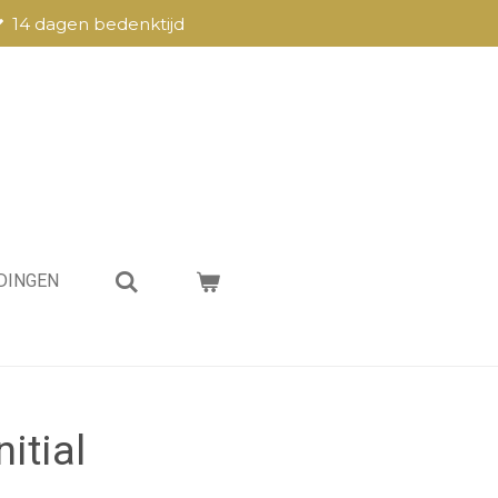
14 dagen bedenktijd
DINGEN
nitial