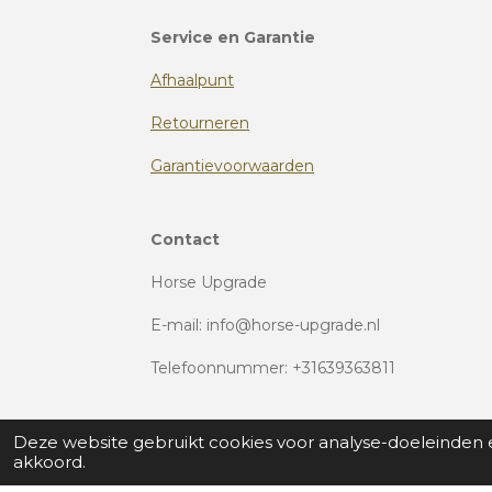
Service en Garantie
Afhaalpunt
Retourneren
Garantievoorwaarden
Contact
Horse Upgrade
E-mail: info@horse-upgrade.nl
Telefoonnummer: +31639363811
Deze website gebruikt cookies voor analyse-doeleinden e
akkoord.
© Horse Upgrade