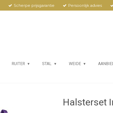
Scherpe prijsgarantie
Persoonlijk advies
RUITER
STAL
WEIDE
AANBIE
Halsterset I