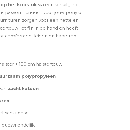
 op het kopstuk
via een schuifgesp,
ste pasvorm creëert voor jouw pony of
fournituren zorgen voor een nette en
lstertouw ligt fijn in de hand en heeft
or comfortabel leiden en hanteren.
 halster + 180 cm halstertouw
uurzaam polypropyleen
van
zacht katoen
uren
et schuifgesp
oudsvriendelijk