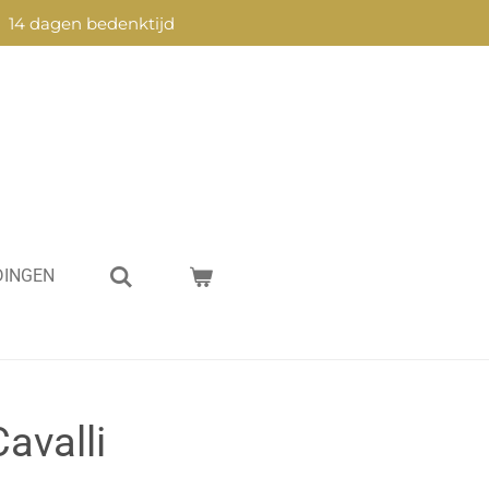
14 dagen bedenktijd
DINGEN
avalli