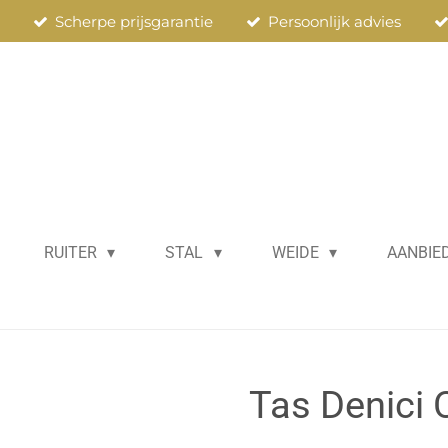
n
Scherpe prijsgarantie
Persoonlijk advies
RUITER
STAL
WEIDE
AANBIE
Tas Denici C