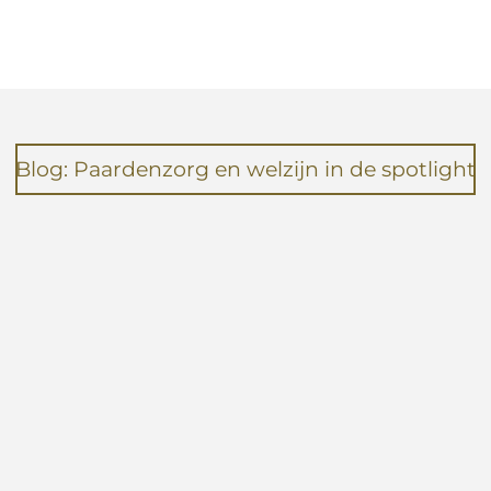
l
e
a
e
l
r
n
e
Blog: Paardenzorg en welzijn in de spotlight