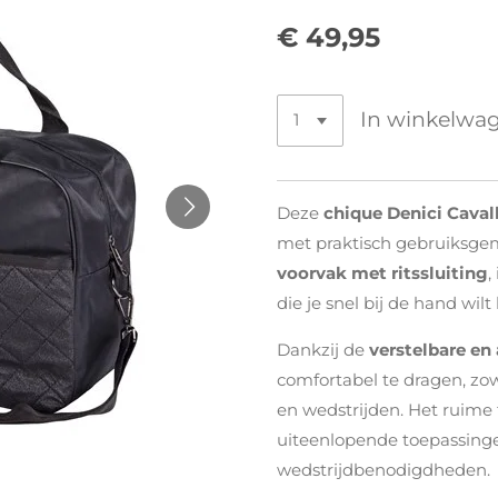
€ 49,95
In winkelwa
Deze
chique Denici Cavall
met praktisch gebruiksgem
voorvak met ritssluiting
,
die je snel bij de hand wil
Dankzij de
verstelbare e
comfortabel te dragen, zow
en wedstrijden. Het ruime
uiteenlopende toepassinge
wedstrijdbenodigdheden.