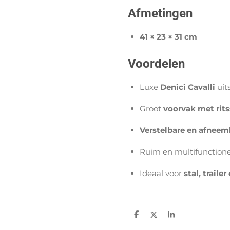
Afmetingen
41 × 23 × 31 cm
Voordelen
Luxe
Denici Cavalli
uits
Groot
voorvak met rits
Verstelbare en afnee
Ruim en multifunctione
Ideaal voor
stal, traile
D
D
S
e
e
h