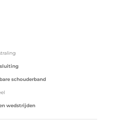
traling
sluiting
mbare schouderband
el
r en wedstrijden