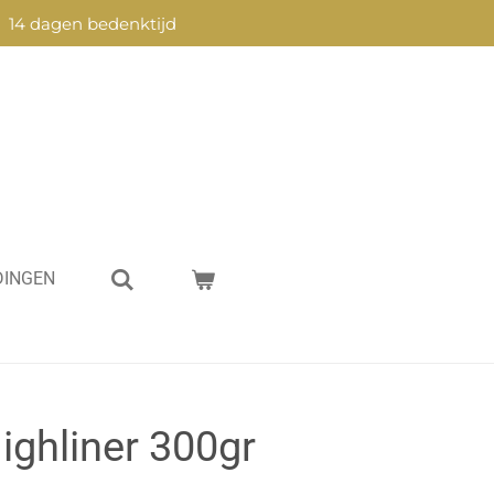
14 dagen bedenktijd
DINGEN
ighliner 300gr