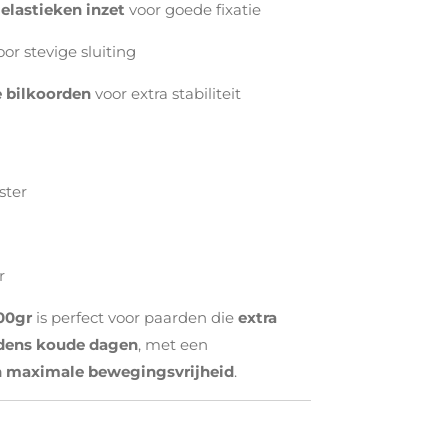
elastieken inzet
voor goede fixatie
or stevige sluiting
 bilkoorden
voor extra stabiliteit
ster
r
00gr
is perfect voor paarden die
extra
dens koude dagen
, met een
n maximale bewegingsvrijheid
.