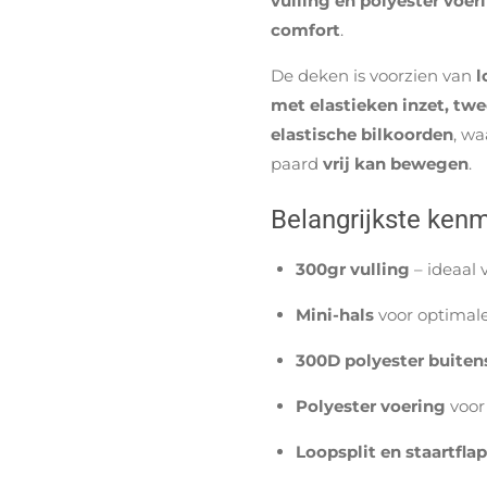
vulling en polyester voer
comfort
.
De deken is voorzien van
l
met elastieken inzet, tw
elastische bilkoorden
, wa
paard
vrij kan bewegen
.
Belangrijkste ken
300gr vulling
– ideaal
Mini-hals
voor optimale
300D polyester buiten
Polyester voering
voor
Loopsplit en staartflap