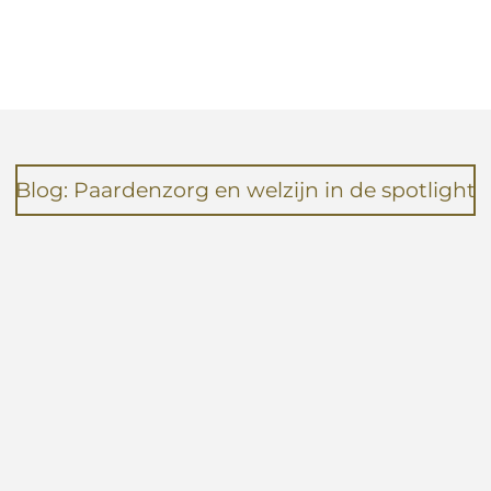
e
e
h
l
e
a
e
l
r
n
e
Blog: Paardenzorg en welzijn in de spotlight