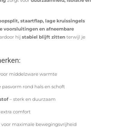
ing
zorgt voor
duurzaamheid, isolatie en
oopsplit, staartflap, lage kruissingels
ee voorsluitingen en afneembare
ardoor hij
stabiel blijft zitten
terwijl je
merken:
 voor middelzware warmte
 pasvorm rond hals en schoft
stof
– sterk en duurzaam
 extra comfort
voor maximale bewegingsvrijheid