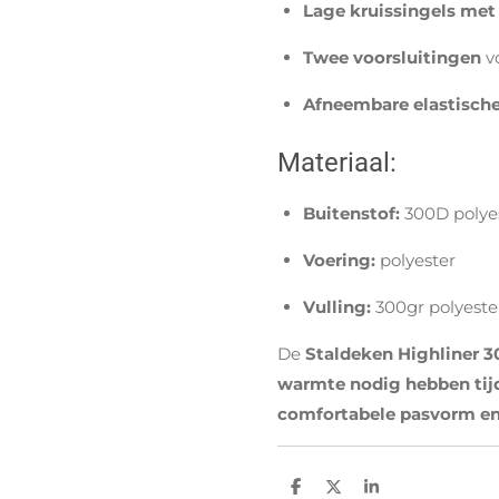
Lage kruissingels met 
Twee voorsluitingen
vo
Afneembare elastische
Materiaal:
Buitenstof:
300D polye
Voering:
polyester
Vulling:
300gr polyeste
De
Staldeken Highliner 3
warmte nodig hebben tij
comfortabele pasvorm e
D
D
S