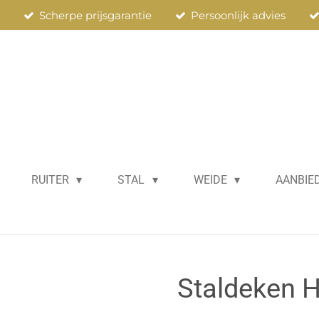
n
Scherpe prijsgarantie
Persoonlijk advies
RUITER
STAL
WEIDE
AANBIE
Staldeken H