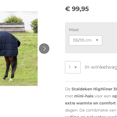
€ 99,95
Maat
In winkelwa
De
Staldeken Highliner 3
met
mini-hals
voor een
op
extra warmte en comfort
dagen. De combinatie va