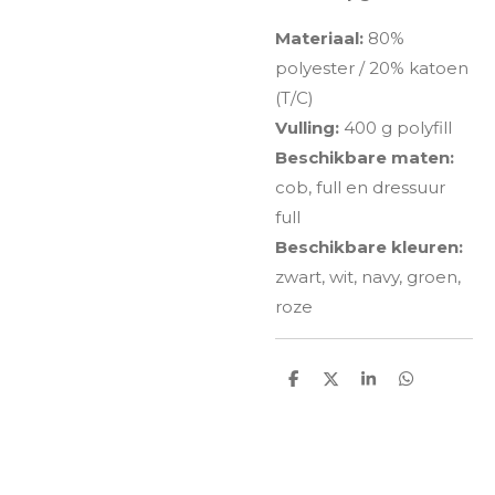
Materiaal:
80%
polyester / 20% katoen
(T/C)
Vulling:
400 g polyfill
Beschikbare maten:
cob, full en dressuur
full
Beschikbare kleuren:
zwart, wit, navy, groen,
roze
D
D
S
D
e
e
h
e
l
e
a
l
e
l
r
e
n
e
n