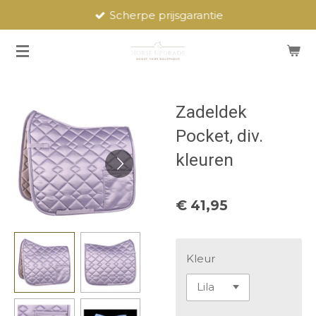
Scherpe prijsgarantie
Ga
direct
naar
de
hoofdinhoud
Zadeldek
Pocket, div.
kleuren
€ 41,95
Kleur