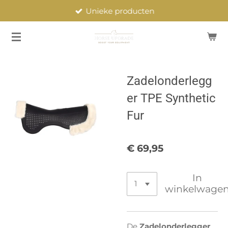
Unieke producten
Ga
direct
naar
de
hoofdinhoud
Zadelonderlegg
er TPE Synthetic
Fur
€ 69,95
In
winkelwage
De
Zadelonderlegger