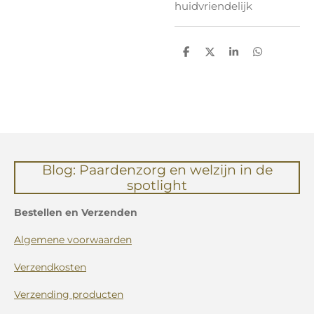
huidvriendelijk
D
D
S
D
e
e
h
e
l
e
a
l
e
l
r
e
n
e
n
Blog: Paardenzorg en welzijn in de
spotlight
Bestellen en Verzenden
Algemene voorwaarden
Verzendkosten
Verzending producten