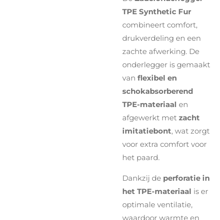
TPE Synthetic Fur
combineert comfort,
drukverdeling en een
zachte afwerking. De
onderlegger is gemaakt
van
flexibel en
schokabsorberend
TPE-materiaal
en
afgewerkt met
zacht
imitatiebont
, wat zorgt
voor extra comfort voor
het paard.
Dankzij de
perforatie in
het TPE-materiaal
is er
optimale ventilatie,
waardoor warmte en