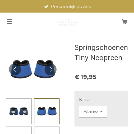
Persoonlijk advies
Ga
direct
naar
de
hoofdinhoud
Springschoenen
Tiny Neopreen
€ 19,95
Kleur