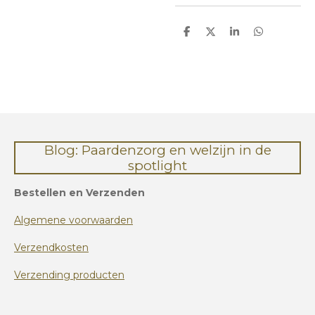
D
D
S
D
e
e
h
e
l
e
a
l
e
l
r
e
n
e
n
Blog: Paardenzorg en welzijn in de
spotlight
Bestellen en Verzenden
Algemene voorwaarden
Verzendkosten
Verzending producten