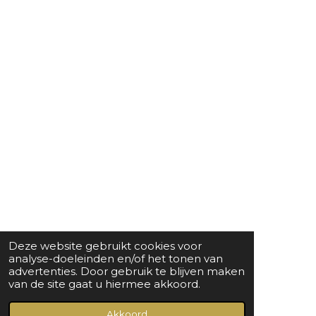
Deze website gebruikt cookies voor
analyse-doeleinden en/of het tonen van
advertenties. Door gebruik te blijven maken
van de site gaat u hiermee akkoord.
Akkoord