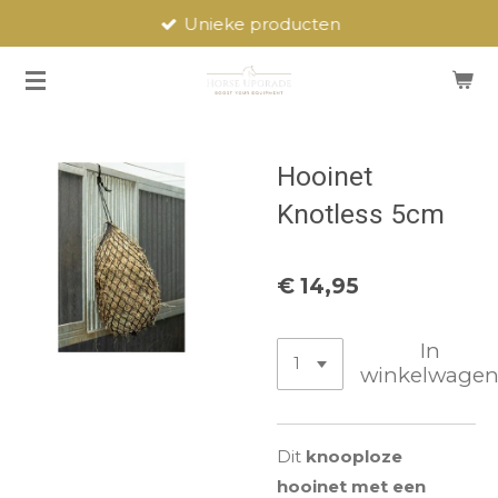
Unieke producten
Ga
direct
naar
de
hoofdinhoud
Hooinet
Knotless 5cm
€ 14,95
In
winkelwage
Dit
knooploze
hooinet met een