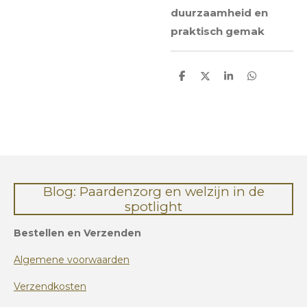
duurzaamheid en
praktisch gemak
D
D
S
D
e
e
h
e
l
e
a
l
e
l
r
e
n
e
n
Blog: Paardenzorg en welzijn in de
spotlight
Bestellen en Verzenden
Algemene voorwaarden
Verzendkosten