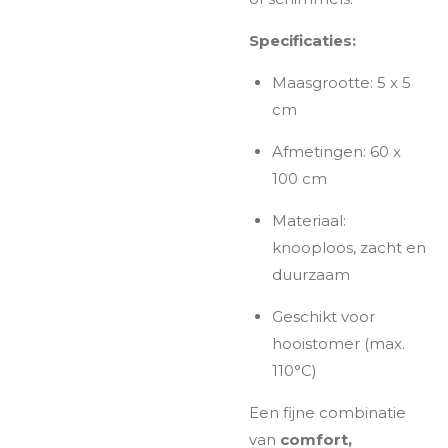
Specificaties:
Maasgrootte: 5 x 5
cm
Afmetingen: 60 x
100 cm
Materiaal:
knooploos, zacht en
duurzaam
Geschikt voor
hooistomer (max.
110°C)
Een fijne combinatie
van
comfort,