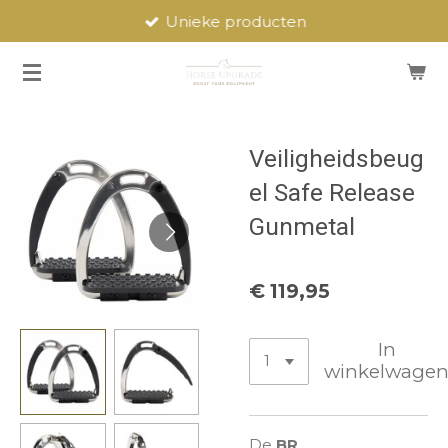
Unieke producten
Ga
direct
naar
de
hoofdinhoud
Veiligheidsbeug
el Safe Release
Gunmetal
€ 119,95
In
winkelwage
De
BR