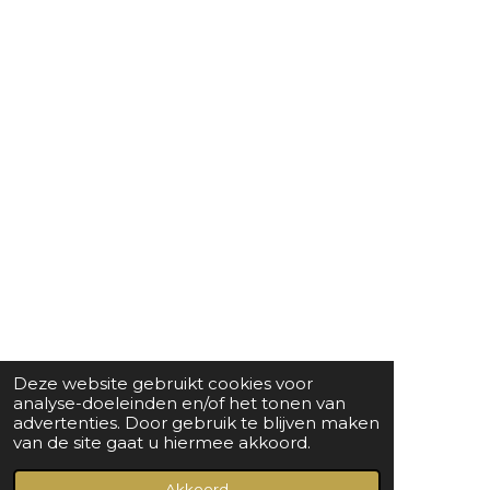
Deze website gebruikt cookies voor
analyse-doeleinden en/of het tonen van
advertenties. Door gebruik te blijven maken
van de site gaat u hiermee akkoord.
Akkoord