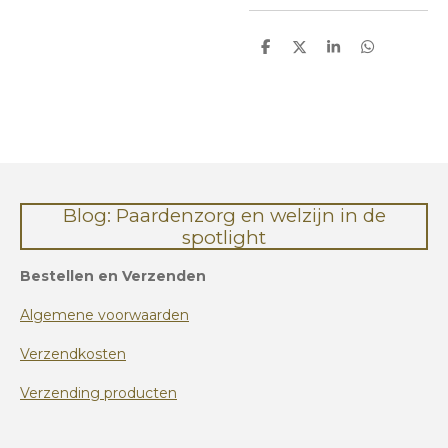
D
D
S
D
e
e
h
e
l
e
a
l
e
l
r
e
n
e
n
Blog: Paardenzorg en welzijn in de
spotlight
Bestellen en Verzenden
Algemene voorwaarden
Verzendkosten
Verzending producten