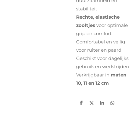
duurzaamheid en
stabiliteit
Rechte, elastische
zooltjes
voor optimale
grip en comfort
Comfortabel en veilig
voor ruiter en paard
Geschikt voor dagelijks
gebruik en wedstrijden
Verkrijgbaar in
maten
10, 11 en 12 cm
D
D
S
D
e
e
h
e
l
e
a
l
e
l
r
e
n
e
n