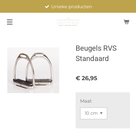
Unieke producten
Ga
direct
naar
de
hoofdinhoud
Beugels RVS
Standaard
€ 26,95
Maat