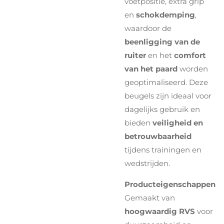
voetpositie, extra grip
en
schokdemping
,
waardoor de
beenligging van de
ruiter
en het
comfort
van het paard
worden
geoptimaliseerd. Deze
beugels zijn ideaal voor
dagelijks gebruik en
bieden
veiligheid en
betrouwbaarheid
tijdens trainingen en
wedstrijden.
Producteigenschappen
Gemaakt van
hoogwaardig RVS
voor