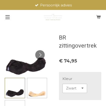
Persoonlijk advies
Ga
direct
naar
de
hoofdinhoud
BR
zittingovertrek
€ 74,95
Kleur