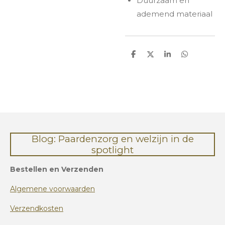
Duurzaam en
ademend materiaal
D
D
S
D
e
e
h
e
l
e
a
l
e
l
r
e
n
e
n
Blog: Paardenzorg en welzijn in de
spotlight
Bestellen en Verzenden
Algemene voorwaarden
Verzendkosten